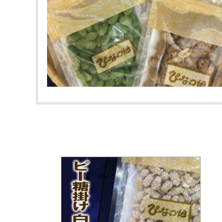
落花生最中
ピーナツクリーミー
煎餅／クッキー
梨・枇杷のお菓子
漬物
ごはんのおとも・おつまみ
缶詰
チーバくん
ネコポス対応商品
贈答用紙袋・ビニール袋