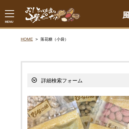
MENU
CATEGORY
HOME
落花糖（小袋）
千葉県産落花生
ゆで落花生
落花糖
詳細検索フォーム
落花糖（小袋）
豆菓子
贈答品
ピーナツみそ