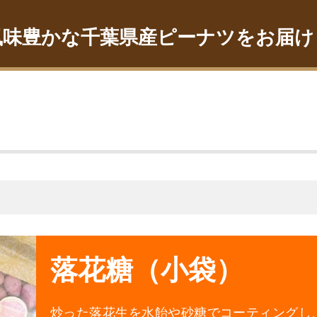
風味豊かな千葉県産ピーナツをお届け
落花糖（小袋）
炒った落花生を水飴や砂糖でコーティングし