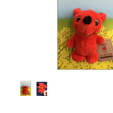
落花生最中
ピーナツクリーミー
煎餅／クッキー
梨・枇杷のお菓子
漬物
ごはんのおとも・おつまみ
缶詰
チーバくん
ネコポス対応商品
贈答用紙袋・ビニール袋