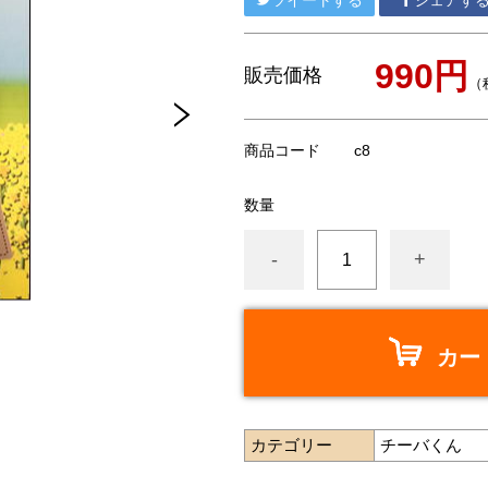
ツイートする
シェアす
990円
販売価格
（
商品コード
c8
数量
-
+
カー
カテゴリー
チーバくん