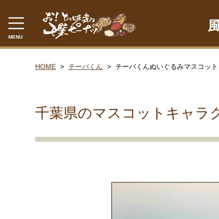
MENU
CATEGORY
HOME
チーバくん
チーバくんぬいぐるみマスコット
千葉県産落花生
ゆで落花生
千葉県のマスコットキャラ
落花糖
落花糖（小袋）
豆菓子
贈答品
ピーナツみそ