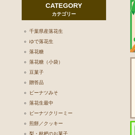
CATEGORY
カテゴリー
千葉県産落花生
ゆで落花生
落花糖
落花糖（小袋）
豆菓子
贈答品
ピーナツみそ
落花生最中
ピーナツクリーミー
煎餅／クッキー
梨・枇杷のお菓子