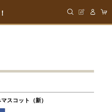
！
みマスコット（新）