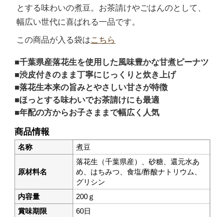
とする味わいの煮豆。お茶請けやごはんのとして、
幅広い世代に喜ばれる一品です。
この商品が入る袋は
こちら
千葉県産落花生を使用した風味豊かな甘煮ピーナツ
渋皮付きのまま丁寧にじっくりと炊き上げ
落花生本来の旨みとやさしい甘さが特徴
ほっとする味わいでお茶請けにも最適
年配の方からお子さままで幅広く人気
商品情報
名称
煮豆
落花生（千葉県産）、砂糖、還元水あ
原材料名
め、はちみつ、食塩/酢酸ナトリウム、
グリシン
内容量
200ｇ
賞味期限
60日