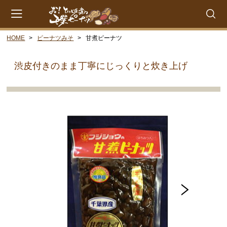
HOME
ピーナツみそ
甘煮ピーナツ
会員登録
マイページ
カート
渋皮付きのまま丁寧にじっくりと炊き上げ
CATEGORY
千葉県産落花生
ゆで落花生
落花糖
落花糖（小袋）
豆菓子
贈答品