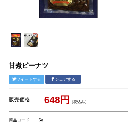
ピーナツみそ
落花生最中
ピーナツクリーミー
煎餅／クッキー
梨・枇杷のお菓子
甘煮ピーナツ
漬物
ツイートする
シェアする
ごはんのおとも・おつまみ
缶詰
648円
販売価格
（税込み）
チーバくん
ネコポス対応商品
商品コード
5e
贈答用紙袋・ビニール袋