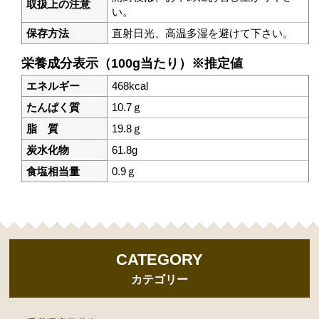
取扱上の注意
い。
保存方法
直射日光、高温多湿を避けて下さい。
栄養成分表示（100g当たり）※推定値
エネルギー
468kcal
たんぱく質
10.7ｇ
脂 質
19.8ｇ
炭水化物
61.8g
食塩相当量
0.9ｇ
CATEGORY
カテゴリー