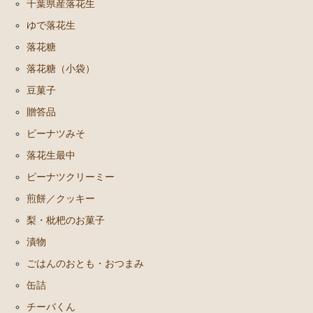
千葉県産落花生
ゆで落花生
落花糖
落花糖（小袋）
豆菓子
贈答品
ピーナツみそ
落花生最中
ピーナツクリーミー
煎餅／クッキー
梨・枇杷のお菓子
漬物
ごはんのおとも・おつまみ
缶詰
チーバくん