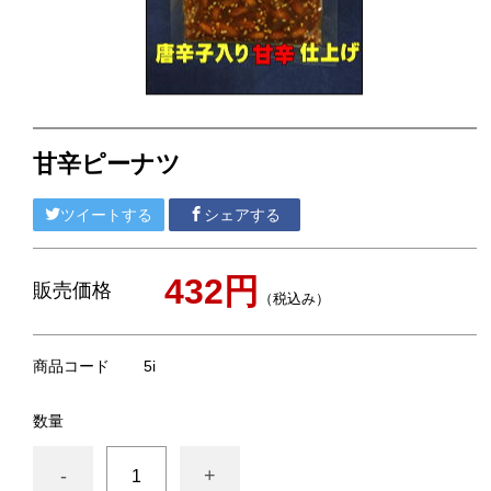
ピーナツみそ
落花生最中
ピーナツクリーミー
煎餅／クッキー
甘辛ピーナツ
梨・枇杷のお菓子
ツイートする
シェアする
漬物
432円
販売価格
ごはんのおとも・おつまみ
（税込み）
缶詰
商品コード
5i
チーバくん
数量
ネコポス対応商品
-
+
贈答用紙袋・ビニール袋