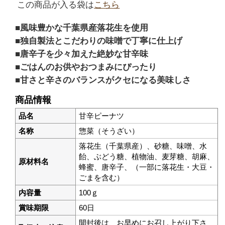
この商品が入る袋は
こちら
風味豊かな千葉県産落花生を使用
独自製法とこだわりの味噌で丁寧に仕上げ
唐辛子を少々加えた絶妙な甘辛味
ごはんのお供やおつまみにぴったり
甘さと辛さのバランスがクセになる美味しさ
商品情報
品名
甘辛ピーナツ
名称
惣菜（そうざい）
落花生（千葉県産）、砂糖、味噌、水
飴、ぶどう糖、植物油、麦芽糖、胡麻、
原材料名
蜂蜜、唐辛子、（一部に落花生・大豆・
ごまを含む）
内容量
100ｇ
賞味期限
60日
開封後は、お早めにお召し上がり下さ