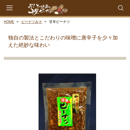
HOME
ピーナツみそ
甘辛ピーナツ
会員登録
マイページ
カート
独自の製法とこだわりの味噌に唐辛子を少々加
CATEGORY
えた絶妙な味わい
千葉県産落花生
ゆで落花生
落花糖
落花糖（小袋）
豆菓子
贈答品