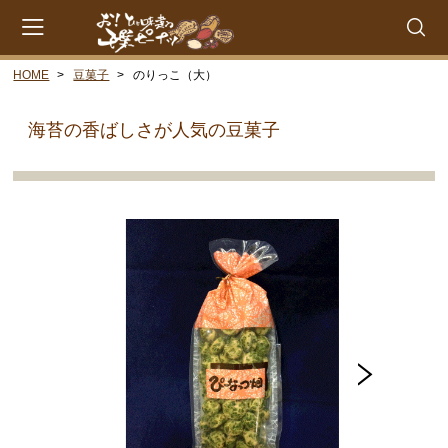
HOME
豆菓子
のりっこ（大）
会員登録
マイページ
カート
海苔の香ばしさが人気の豆菓子
CATEGORY
千葉県産落花生
ゆで落花生
落花糖
落花糖（小袋）
豆菓子
贈答品