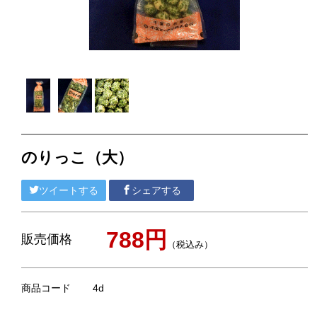
ピーナツみそ
落花生最中
ピーナツクリーミー
煎餅／クッキー
梨・枇杷のお菓子
のりっこ（大）
漬物
ツイートする
シェアする
ごはんのおとも・おつまみ
缶詰
788円
販売価格
（税込み）
チーバくん
ネコポス対応商品
商品コード
4d
贈答用紙袋・ビニール袋