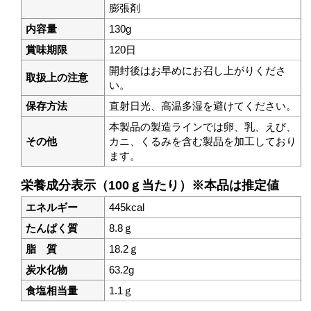
膨張剤
内容量
130g
賞味期限
120日
開封後はお早めにお召し上がりくださ
取扱上の注意
い。
保存方法
直射日光、高温多湿を避けてください。
本製品の製造ラインでは卵、乳、えび、
その他
カニ、くるみを含む製品を加工しており
ます。
栄養成分表示（100ｇ当たり）※本品は推定値
エネルギー
445kcal
たんぱく質
8.8ｇ
脂 質
18.2ｇ
炭水化物
63.2g
食塩相当量
1.1ｇ