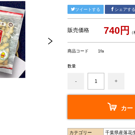
ツイートする
シェアす
740円
販売価格
（
商品コード
1fa
数量
-
+
カー
カテゴリー
千葉県産落花