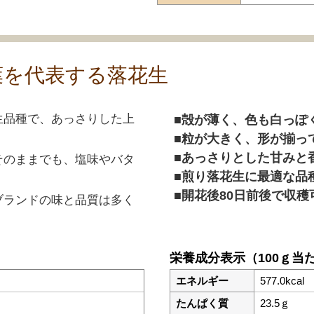
葉を代表する落花生
生品種で、あっさりした上
殻が薄く、色も白っぽ
粒が大きく、形が揃っ
あっさりとした甘みと
そのままでも、塩味やバタ
煎り落花生に最適な品
開花後80日前後で収
ブランドの味と品質は多く
栄養成分表示（100ｇ当
エネルギー
577.0kcal
たんぱく質
23.5ｇ