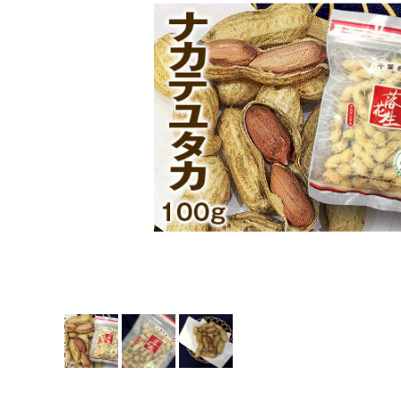
落花生最中
ピーナツクリーミー
煎餅／クッキー
梨・枇杷のお菓子
漬物
ごはんのおとも・おつまみ
缶詰
チーバくん
ネコポス対応商品
贈答用紙袋・ビニール袋