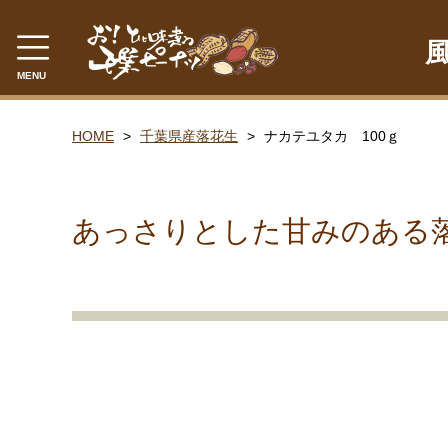
MENU
CATEGORY
HOME
千葉県産落花生
ナカテユタカ 100ｇ
千葉県産落花生
ゆで落花生
あっさりとした甘みのある
落花糖
落花糖（小袋）
豆菓子
贈答品
ピーナツみそ