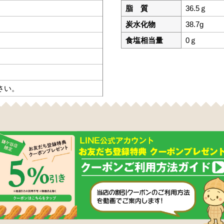
脂 質
36.5ｇ
炭水化物
38.7g
食塩相当量
0ｇ
。
さい。